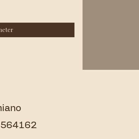
heter
miano
 3564162