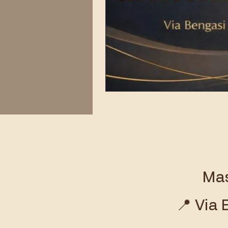
Mas
📍 Via