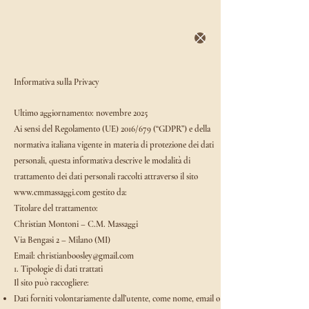
Informativa sulla Privacy
Ultimo aggiornamento: novembre 2025
Ai sensi del Regolamento (UE) 2016/679 (“GDPR”) e della
normativa italiana vigente in materia di protezione dei dati
personali, questa informativa descrive le modalità di
trattamento dei dati personali raccolti attraverso il sito
www.cmmassaggi.com
gestito da:
Titolare del trattamento:
Christian Montoni – C.M. Massaggi
Via Bengasi 2 – Milano (MI)
Email: christianboosley@gmail.com
1. Tipologie di dati trattati
Il sito può raccogliere:
Dati forniti volontariamente dall’utente, come nome, email o