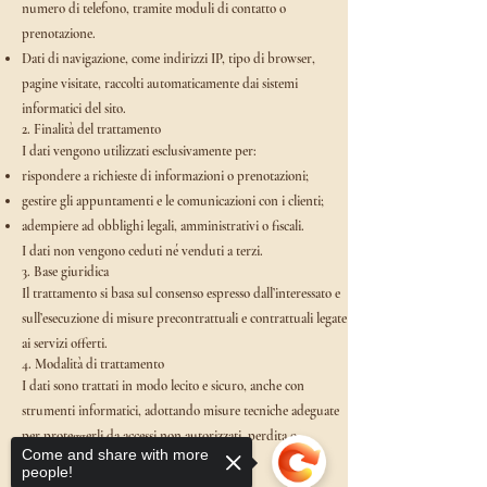
numero di telefono, tramite moduli di contatto o
prenotazione.
Dati di navigazione, come indirizzi IP, tipo di browser,
pagine visitate, raccolti automaticamente dai sistemi
informatici del sito.
2. Finalità del trattamento
I dati vengono utilizzati esclusivamente per:
rispondere a richieste di informazioni o prenotazioni;
gestire gli appuntamenti e le comunicazioni con i clienti;
adempiere ad obblighi legali, amministrativi o fiscali.
I dati non vengono ceduti né venduti a terzi.
3. Base giuridica
Il trattamento si basa sul consenso espresso dall’interessato e
sull’esecuzione di misure precontrattuali e contrattuali legate
ai servizi offerti.
4. Modalità di trattamento
I dati sono trattati in modo lecito e sicuro, anche con
strumenti informatici, adottando misure tecniche adeguate
per proteggerli da accessi non autorizzati, perdita o
Come and share with more
alterazione.
people!
5. Conservazione dei dati