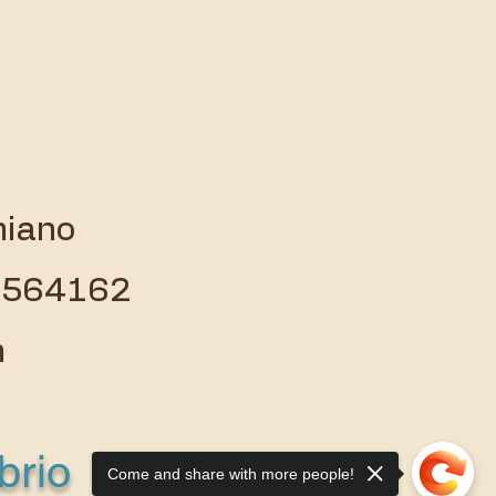
miano
 3564162
m
brio
Come and share with more people!