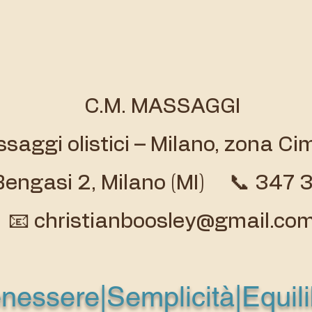
C.M. MASSAGGI
saggi olistici – Milano, zona Ci
 Bengasi 2, Milano (MI) 📞 347
📧 christianboosley@gmail.co
nessere|Semplicità|Equili