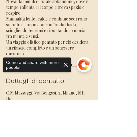
Novanta minuti di totale abbandono, dove il
tempo rallenta e il corpo ritrova spazio e
respiro.
Manualità lente, calde e continue scorrono
su tutto il corpo come un’onda fluida,
sciogliendo tensioni e riportando armonia
tra mente e sensi.
Un viaggio olistico pensato per chi desidera
un rilascio completo e un benessere
duraturo.
Come and share with more
people!
Dettagli di contatto
C.M.Massaggi, Via Bengasi, 2, Milano, MI,
Italia
347 3564162
christianboosley@gmail.com
Sorry, the checkout page does not
support sharing
Copied to clipboard