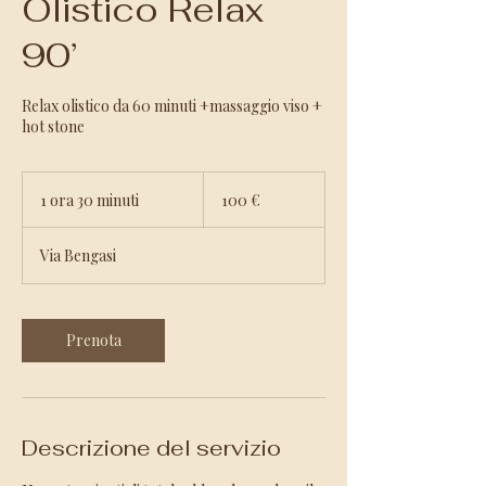
Olistico Relax
90’
Relax olistico da 60 minuti +massaggio viso +
hot stone
100
euro
1 ora 30 minuti
1
100 €
o
r
Via Bengasi
3
0
m
i
Prenota
n
u
t
i
Descrizione del servizio